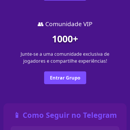
👥 Comunidade VIP
1000+
Junte-se a uma comunidade exclusiva de
jogadores e compartilhe experiências!
Entrar Grupo
📱 Como Seguir no Telegram