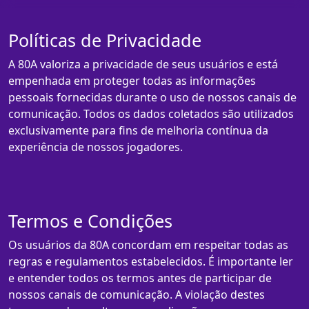
Políticas de Privacidade
A 80A valoriza a privacidade de seus usuários e está
empenhada em proteger todas as informações
pessoais fornecidas durante o uso de nossos canais de
comunicação. Todos os dados coletados são utilizados
exclusivamente para fins de melhoria contínua da
experiência de nossos jogadores.
Termos e Condições
Os usuários da 80A concordam em respeitar todas as
regras e regulamentos estabelecidos. É importante ler
e entender todos os termos antes de participar de
nossos canais de comunicação. A violação destes