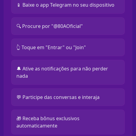
📱 Baixe o app Telegram no seu dispositivo
🔍 Procure por "@80AOficial"
👆 Toque em "Entrar" ou "Join"
🔔 Ative as notificações para não perder
nada
💬 Participe das conversas e interaja
🎁 Receba bônus exclusivos
automaticamente