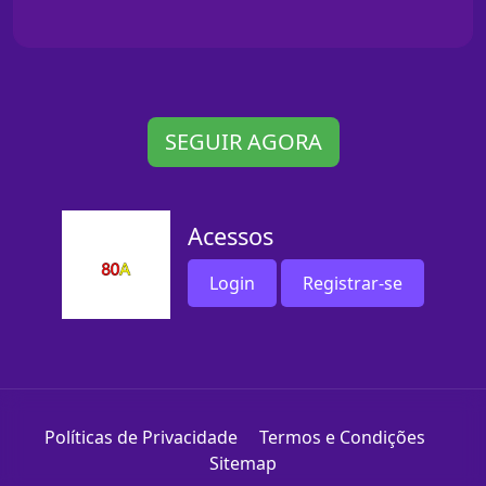
SEGUIR AGORA
Acessos
Login
Registrar-se
Políticas de Privacidade
Termos e Condições
Sitemap