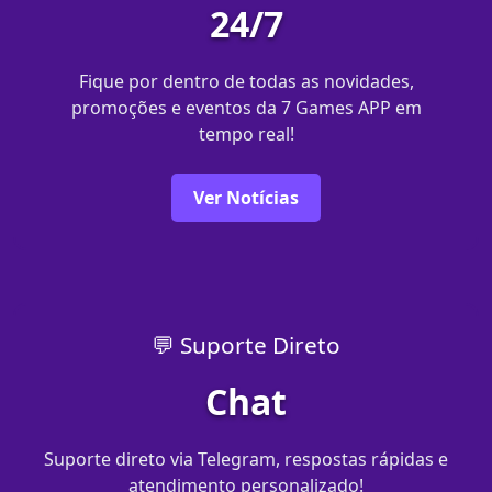
24/7
Fique por dentro de todas as novidades,
promoções e eventos da 7 Games APP em
tempo real!
Ver Notícias
💬 Suporte Direto
Chat
Suporte direto via Telegram, respostas rápidas e
atendimento personalizado!