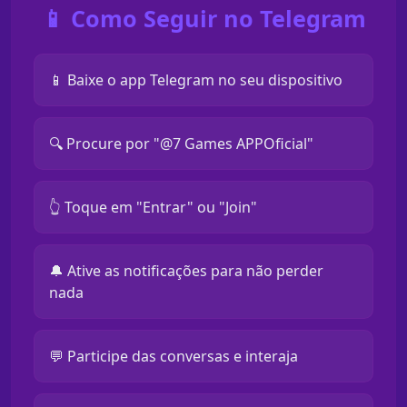
📱 Como Seguir no Telegram
📱 Baixe o app Telegram no seu dispositivo
🔍 Procure por "@7 Games APPOficial"
👆 Toque em "Entrar" ou "Join"
🔔 Ative as notificações para não perder
nada
💬 Participe das conversas e interaja