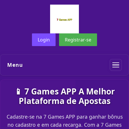
Login
Registrar-se
Menu
📱 7 Games APP A Melhor
Plataforma de Apostas
Cadastre-se na 7 Games APP para ganhar bônus
no cadastro e em cada recarga. Com a 7 Games