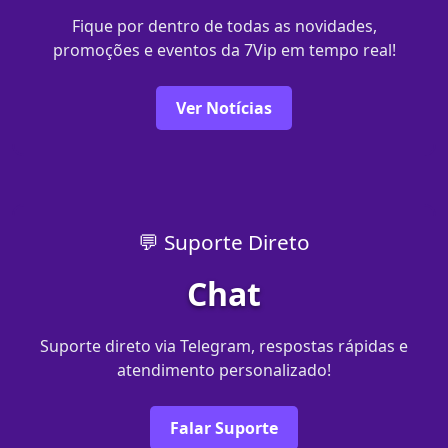
Fique por dentro de todas as novidades,
promoções e eventos da 7Vip em tempo real!
Ver Notícias
💬 Suporte Direto
Chat
Suporte direto via Telegram, respostas rápidas e
atendimento personalizado!
Falar Suporte