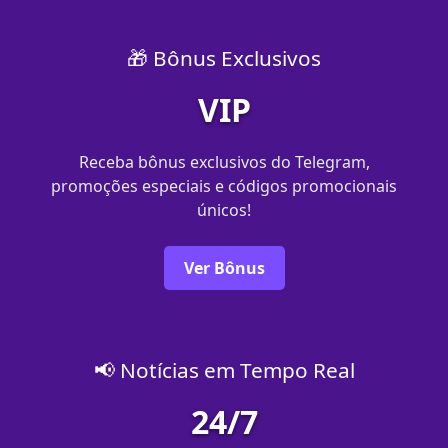
🎁 Bônus Exclusivos
VIP
Receba bônus exclusivos do Telegram,
promoções especiais e códigos promocionais
únicos!
Ver Bônus
📢 Notícias em Tempo Real
24/7