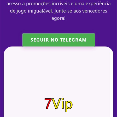
acesso a promoções incríveis e uma experiência
de jogo inigualável. Junte-se aos vencedores
agora!
SEGUIR NO TELEGRAM