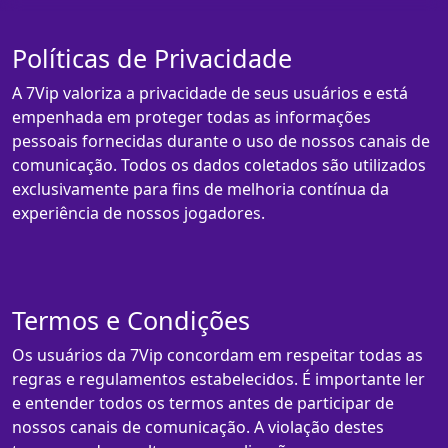
Políticas de Privacidade
A 7Vip valoriza a privacidade de seus usuários e está
empenhada em proteger todas as informações
pessoais fornecidas durante o uso de nossos canais de
comunicação. Todos os dados coletados são utilizados
exclusivamente para fins de melhoria contínua da
experiência de nossos jogadores.
Termos e Condições
Os usuários da 7Vip concordam em respeitar todas as
regras e regulamentos estabelecidos. É importante ler
e entender todos os termos antes de participar de
nossos canais de comunicação. A violação destes