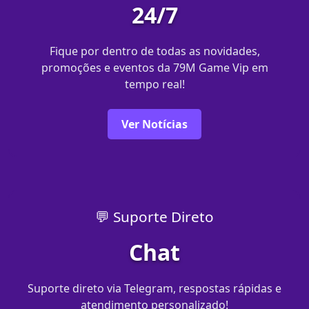
24/7
Fique por dentro de todas as novidades,
promoções e eventos da 79M Game Vip em
tempo real!
Ver Notícias
💬 Suporte Direto
Chat
Suporte direto via Telegram, respostas rápidas e
atendimento personalizado!