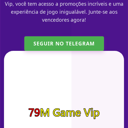
Vip, você tem acesso a promoções incríveis e uma
experiência de jogo inigualável. Junte-se aos
vencedores agora!
SEGUIR NO TELEGRAM