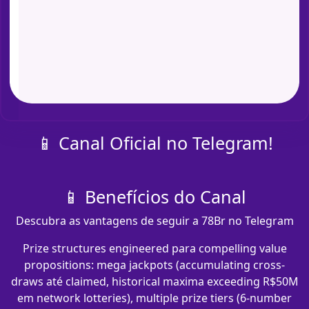
📱 Canal Oficial no Telegram!
📱 Benefícios do Canal
Descubra as vantagens de seguir a 78Br no Telegram
Prize structures engineered para compelling value
propositions: mega jackpots (accumulating cross-
draws até claimed, historical maxima exceeding R$50M
em network lotteries), multiple prize tiers (6-number