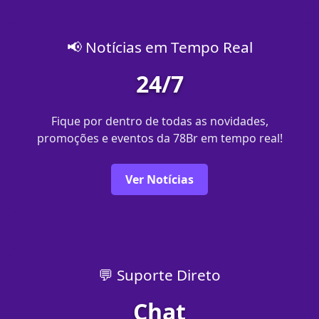
📢 Notícias em Tempo Real
24/7
Fique por dentro de todas as novidades,
promoções e eventos da 78Br em tempo real!
Ver Notícias
💬 Suporte Direto
Chat