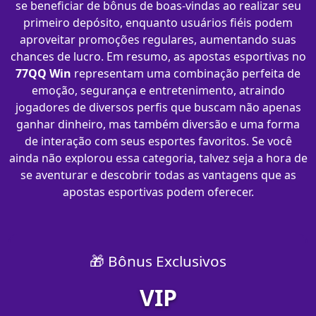
se beneficiar de bônus de boas-vindas ao realizar seu
primeiro depósito, enquanto usuários fiéis podem
aproveitar promoções regulares, aumentando suas
chances de lucro. Em resumo, as apostas esportivas no
77QQ Win
representam uma combinação perfeita de
emoção, segurança e entretenimento, atraindo
jogadores de diversos perfis que buscam não apenas
ganhar dinheiro, mas também diversão e uma forma
de interação com seus esportes favoritos. Se você
ainda não explorou essa categoria, talvez seja a hora de
se aventurar e descobrir todas as vantagens que as
apostas esportivas podem oferecer.
🎁 Bônus Exclusivos
VIP