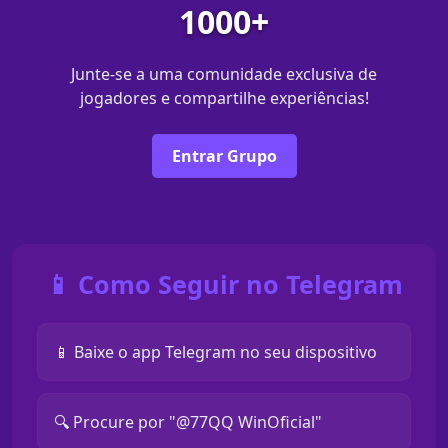
1000+
Junte-se a uma comunidade exclusiva de
jogadores e compartilhe experiências!
Entrar Grupo
📱 Como Seguir no Telegram
📱 Baixe o app Telegram no seu dispositivo
🔍 Procure por "@77QQ WinOficial"