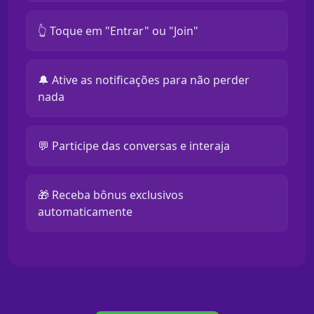
👆 Toque em "Entrar" ou "Join"
🔔 Ative as notificações para não perder
nada
💬 Participe das conversas e interaja
🎁 Receba bônus exclusivos
automaticamente