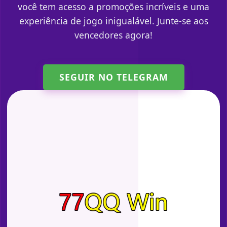
você tem acesso a promoções incríveis e uma
experiência de jogo inigualável. Junte-se aos
vencedores agora!
SEGUIR NO TELEGRAM