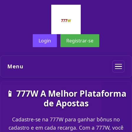
Login
Registrar-se
Menu
📱 777W A Melhor Plataforma
de Apostas
Cadastre-se na 777W para ganhar bônus no
cadastro e em cada recarga. Com a 777W, você