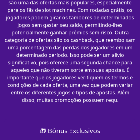
são uma das ofertas mais populares, especialmente
para os fãs de slot machines. Com rodadas grátis, os
jogadores podem girar os tambores de determinados
jogos sem gastar seu saldo, permitindo-lhes
potencialmente ganhar prêmios sem risco. Outra
categoria de ofertas são os cashback, que reembolsam
uma porcentagem das perdas dos jogadores em um
determinado período. Isso pode ser um alívio
significativo, pois oferece uma segunda chance para
aqueles que não tiveram sorte em suas apostas. É
importante que os jogadores verifiquem os termos e
condições de cada oferta, uma vez que podem variar
entre os diferentes jogos e tipos de apostas. Além
disso, muitas promoções possuem requ.
🎁 Bônus Exclusivos