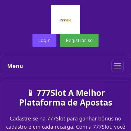
Login
Registrar-se
Menu
📱 777Slot A Melhor
Plataforma de Apostas
Cadastre-se na 777Slot para ganhar bônus no
cadastro e em cada recarga. Com a 777Slot, você