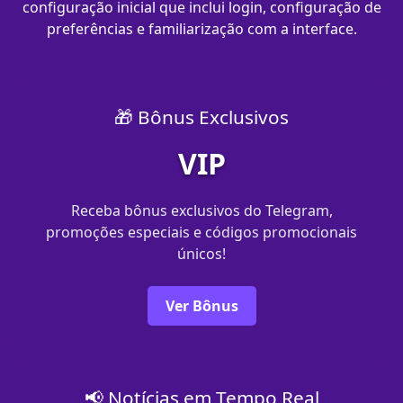
configuração inicial que inclui login, configuração de
preferências e familiarização com a interface.
🎁 Bônus Exclusivos
VIP
Receba bônus exclusivos do Telegram,
promoções especiais e códigos promocionais
únicos!
Ver Bônus
📢 Notícias em Tempo Real