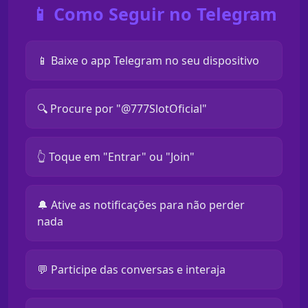
📱 Como Seguir no Telegram
📱 Baixe o app Telegram no seu dispositivo
🔍 Procure por "@777SlotOficial"
👆 Toque em "Entrar" ou "Join"
🔔 Ative as notificações para não perder
nada
💬 Participe das conversas e interaja