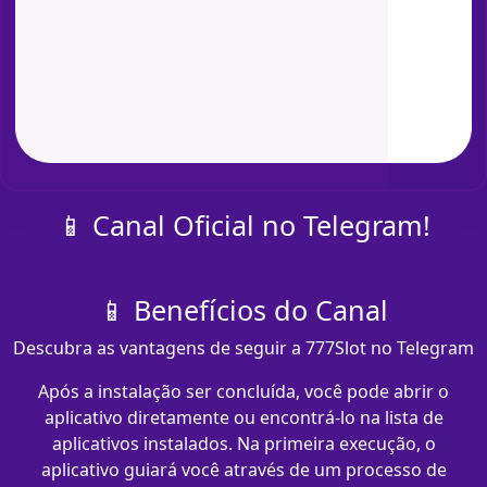
📱 Canal Oficial no Telegram!
📱 Benefícios do Canal
Descubra as vantagens de seguir a 777Slot no Telegram
Após a instalação ser concluída, você pode abrir o
aplicativo diretamente ou encontrá-lo na lista de
aplicativos instalados. Na primeira execução, o
aplicativo guiará você através de um processo de