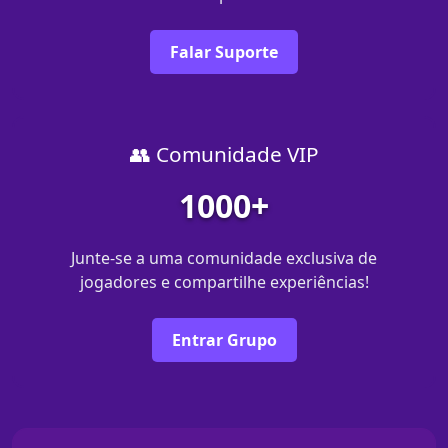
Falar Suporte
👥 Comunidade VIP
1000+
Junte-se a uma comunidade exclusiva de
jogadores e compartilhe experiências!
Entrar Grupo