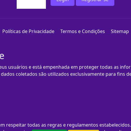
Políticas de Privacidade
Termos e Condições
Sitemap
de
seus usuários e está empenhada em proteger todas as info
dados coletados são utilizados exclusivamente para fins d
respeitar todas as regras e regulamentos estabelecidos. 