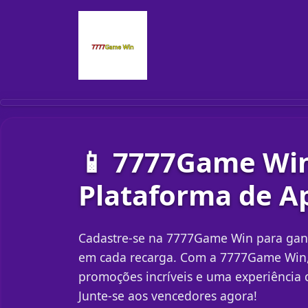
📱 7777Game Wi
Plataforma de A
Cadastre-se na 7777Game Win para gan
em cada recarga. Com a 7777Game Win,
promoções incríveis e uma experiência d
Junte-se aos vencedores agora!