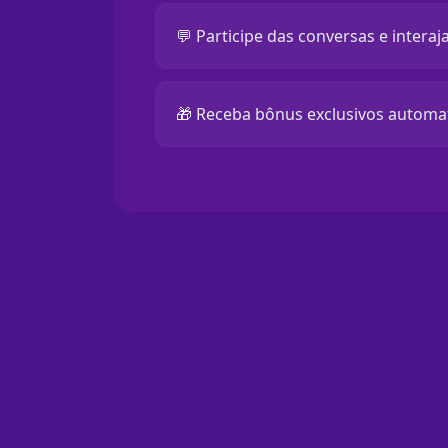
💬 Participe das conversas e interaj
🎁 Receba bônus exclusivos autom