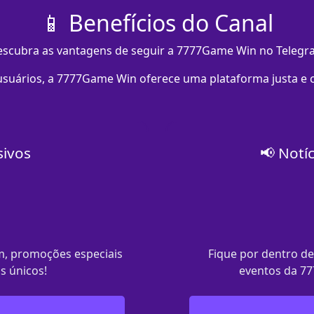
📱 Benefícios do Canal
scubra as vantagens de seguir a 7777Game Win no Teleg
uários, a 7777Game Win oferece uma plataforma justa e co
sivos
📢 Notí
m, promoções especiais
Fique por dentro d
s únicos!
eventos da 7