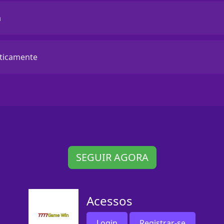
a
aticamente
SEGUIR AGORA
Acessos
Login
Registrar-se