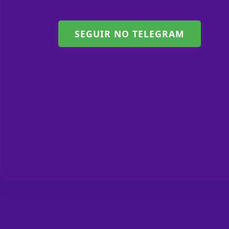
SEGUIR NO TELEGRAM