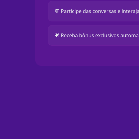
💬 Participe das conversas e interaj
🎁 Receba bônus exclusivos autom