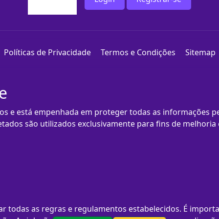
Políticas de Privacidade
Termos e Condições
Sitemap
de
rios e está empenhada em proteger todas as informações p
tados são utilizados exclusivamente para fins de melhoria
 todas as regras e regulamentos estabelecidos. É importa