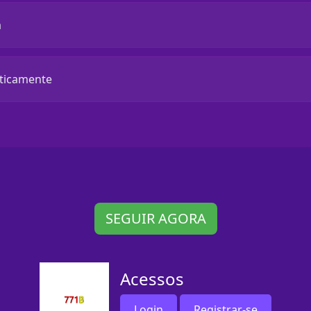
a
aticamente
SEGUIR AGORA
Acessos
Login
Registrar-se