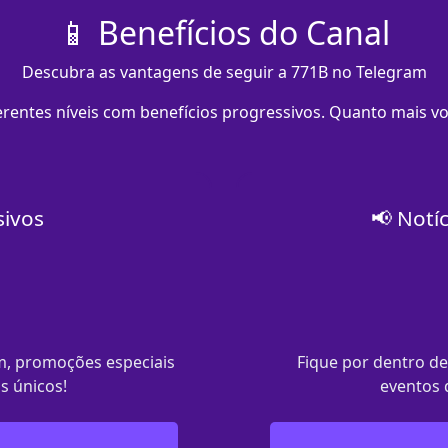
📱 Benefícios do Canal
Descubra as vantagens de seguir a 771B no Telegram
rentes níveis com benefícios progressivos. Quanto mais voc
sivos
📢 Notí
m, promoções especiais
Fique por dentro d
s únicos!
eventos 