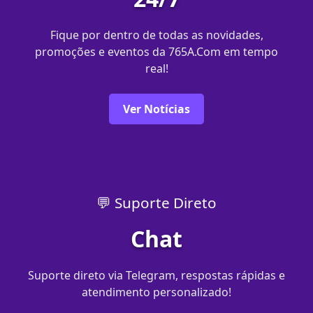
Fique por dentro de todas as novidades,
promoções e eventos da 765A.Com em tempo
real!
Ver Notícias
💬 Suporte Direto
Chat
Suporte direto via Telegram, respostas rápidas e
atendimento personalizado!