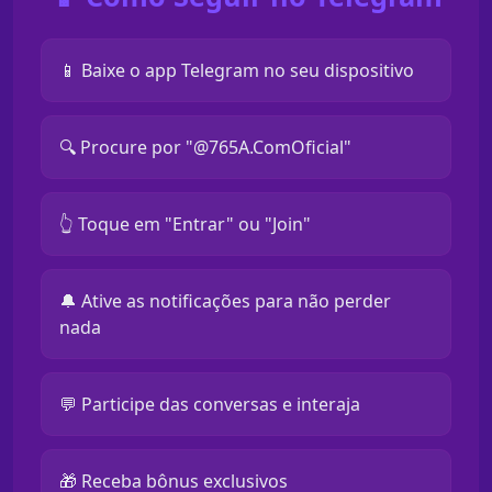
📱 Baixe o app Telegram no seu dispositivo
🔍 Procure por "@765A.ComOficial"
👆 Toque em "Entrar" ou "Join"
🔔 Ative as notificações para não perder
nada
💬 Participe das conversas e interaja
🎁 Receba bônus exclusivos