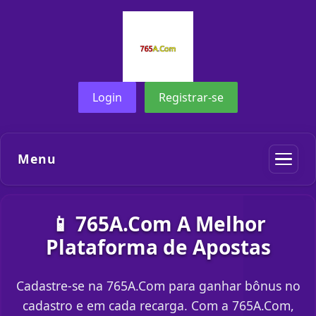
Login
Registrar-se
Menu
📱 765A.Com A Melhor
Plataforma de Apostas
Cadastre-se na 765A.Com para ganhar bônus no
cadastro e em cada recarga. Com a 765A.Com,