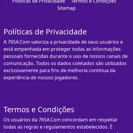
Políticas de Privacidade
Termos e Condições
Sitemap
Políticas de Privacidade
A 765A.Com valoriza a privacidade de seus usuários e
está empenhada em proteger todas as informações
pessoais fornecidas durante o uso de nossos canais de
comunicação. Todos os dados coletados são utilizados
exclusivamente para fins de melhoria contínua da
experiência de nossos jogadores.
Termos e Condições
Os usuários da 765A.Com concordam em respeitar
todas as regras e regulamentos estabelecidos. É