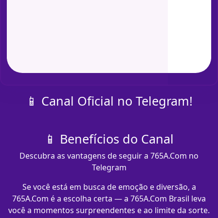
📱 Canal Oficial no Telegram!
📱 Benefícios do Canal
Descubra as vantagens de seguir a 765A.Com no
Telegram
Se você está em busca de emoção e diversão, a
765A.Com é a escolha certa — a 765A.Com Brasil leva
você a momentos surpreendentes e ao limite da sorte.