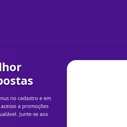
lhor
postas
nus no cadastro e em
 acesso a promoções
ualável. Junte-se aos