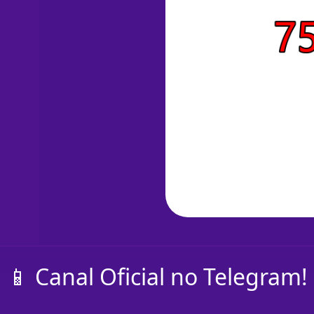
📱 Canal Oficial no Telegram!