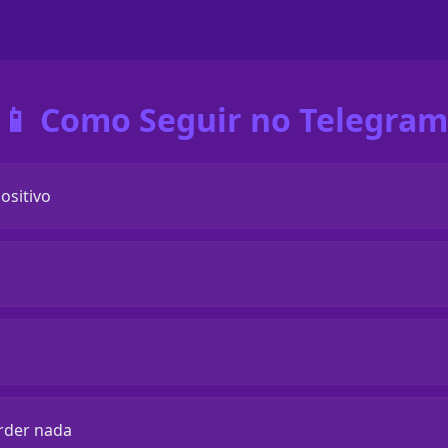
📱 Como Seguir no Telegram
ositivo
erder nada