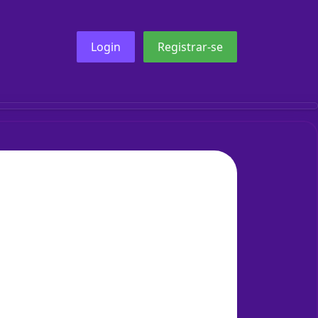
Login
Registrar-se