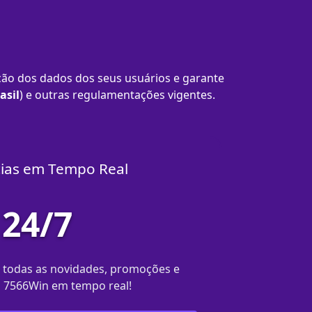
ão dos dados dos seus usuários e garante
asil
) e outras regulamentações vigentes.
cias em Tempo Real
24/7
e todas as novidades, promoções e
 7566Win em tempo real!