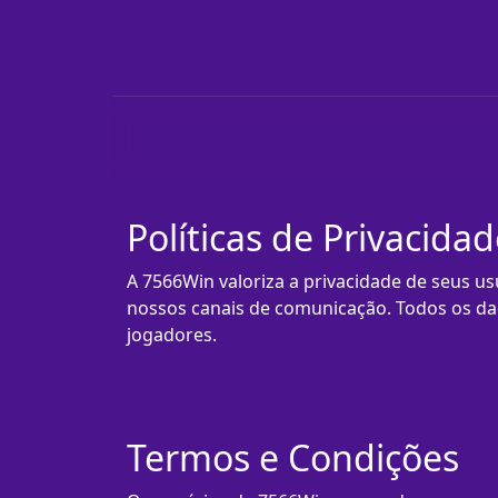
Políticas de Privacida
A 7566Win valoriza a privacidade de seus u
nossos canais de comunicação. Todos os dad
jogadores.
Termos e Condições