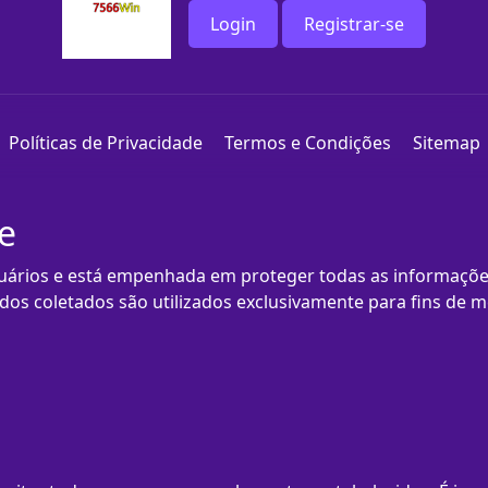
Login
Registrar-se
Políticas de Privacidade
Termos e Condições
Sitemap
de
suários e está empenhada em proteger todas as informaçõe
os coletados são utilizados exclusivamente para fins de m