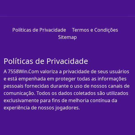
Políticas de Privacidade
Termos e Condições
Sitemap
Políticas de Privacidade
A 7558Win.Com valoriza a privacidade de seus usuários
e está empenhada em proteger todas as informações
pessoais fornecidas durante o uso de nossos canais de
comunicação. Todos os dados coletados são utilizados
exclusivamente para fins de melhoria contínua da
experiência de nossos jogadores.