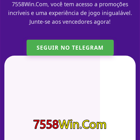
7558Win.Com, você tem acesso a promoções
incríveis e uma experiência de jogo inigualável.
Junte-se aos vencedores agora!
SEGUIR NO TELEGRAM