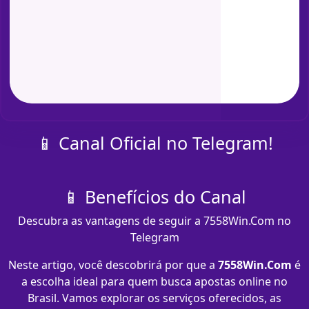
📱 Canal Oficial no Telegram!
📱 Benefícios do Canal
Descubra as vantagens de seguir a 7558Win.Com no
Telegram
Neste artigo, você descobrirá por que a
7558Win.Com
é
a escolha ideal para quem busca apostas online no
Brasil. Vamos explorar os serviços oferecidos, as