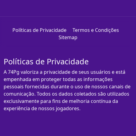
Políticas de Privacidade
Termos e Condições
Sitemap
Políticas de Privacidade
A 74Pg valoriza a privacidade de seus usuários e está
empenhada em proteger todas as informações
pessoais fornecidas durante o uso de nossos canais de
comunicação. Todos os dados coletados são utilizados
exclusivamente para fins de melhoria contínua da
experiência de nossos jogadores.