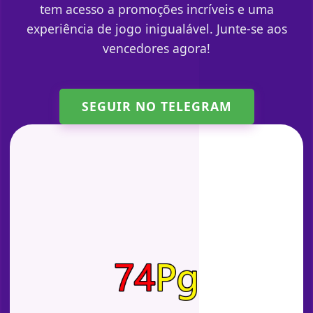
tem acesso a promoções incríveis e uma
experiência de jogo inigualável. Junte-se aos
vencedores agora!
SEGUIR NO TELEGRAM