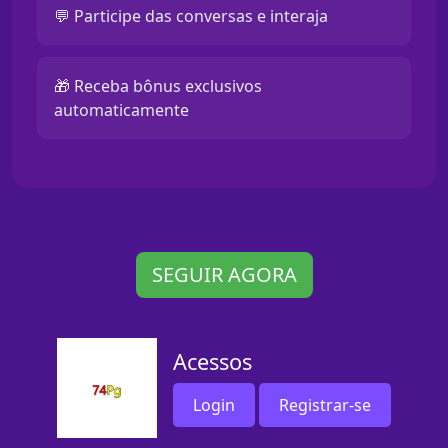
💬 Participe das conversas e interaja
🎁 Receba bônus exclusivos
automaticamente
SEGUIR AGORA
Acessos
Login
Registrar-se