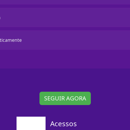
a
aticamente
SEGUIR AGORA
Acessos