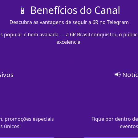
📱 Benefícios do Canal
Descubra as vantagens de seguir a 6R no Telegram
is popular e bem avaliada — a 6R Brasil conquistou o públic
excelência.
sivos
📢 Notí
m, promoções especiais
Fique por dentro d
s únicos!
eventos