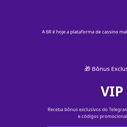
A 6R é hoje a plataforma de cassino ma
🎁 Bônus Exclu
VIP
Receba bônus exclusivos do Telegra
e códigos promocionai