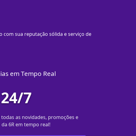
o com sua reputação sólida e serviço de
cias em Tempo Real
24/7
e todas as novidades, promoções e
 da 6R em tempo real!