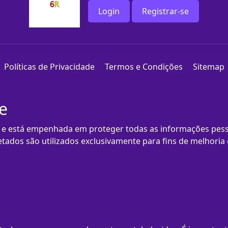
Login
Registrar-se
Políticas de Privacidade
Termos e Condições
Sitemap
de
os e está empenhada em proteger todas as informações pes
tados são utilizados exclusivamente para fins de melhoria