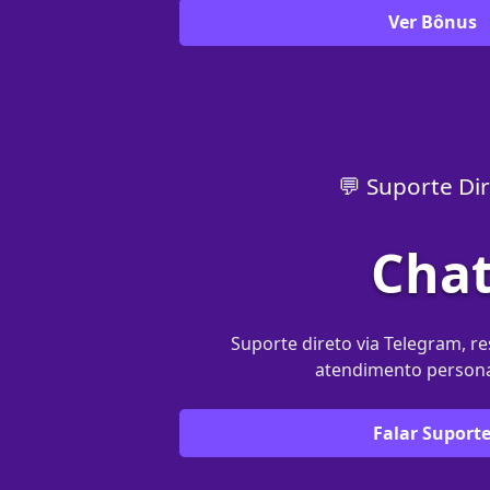
Ver Bônus
💬 Suporte Di
Cha
Suporte direto via Telegram, r
atendimento persona
Falar Suport