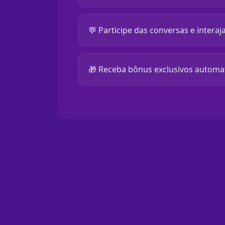
💬 Participe das conversas e interaj
🎁 Receba bônus exclusivos autom