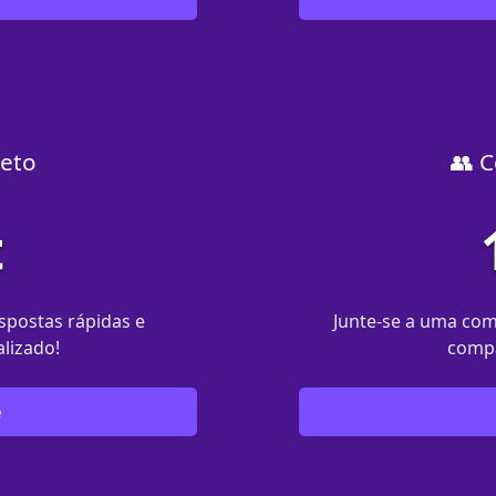
reto
👥 
t
espostas rápidas e
Junte-se a uma com
lizado!
compa
e