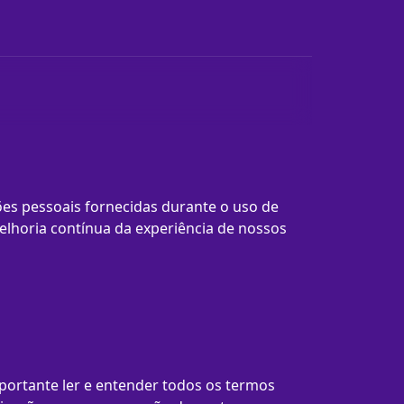
es pessoais fornecidas durante o uso de
elhoria contínua da experiência de nossos
portante ler e entender todos os termos