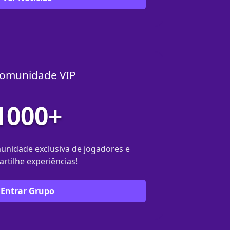
Comunidade VIP
1000+
unidade exclusiva de jogadores e
rtilhe experiências!
Entrar Grupo