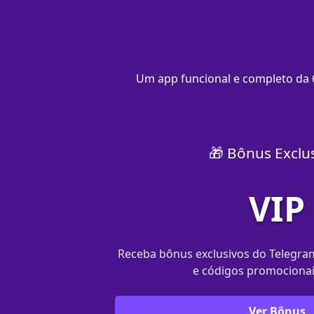
Um app funcional e completo da 
🎁 Bônus Exclu
VIP
Receba bônus exclusivos do Telegra
e códigos promocionai
Ver Bônus