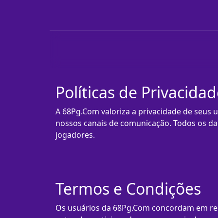
Políticas de Privacida
A 68Pg.Com valoriza a privacidade de seus
nossos canais de comunicação. Todos os dad
jogadores.
Termos e Condições
Os usuários da 68Pg.Com concordam em resp