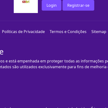
Login
Registrar-se
Políticas de Privacidade
Termos e Condições
Sitemap
de
ários e está empenhada em proteger todas as informações p
tados são utilizados exclusivamente para fins de melhoria