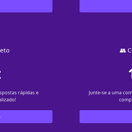
reto
👥 
t
espostas rápidas e
Junte-se a uma com
lizado!
compa
e