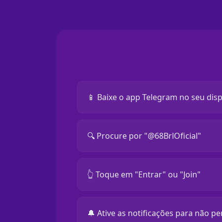
📱 Baixe o app Telegram no seu disp
🔍 Procure por "@68BrlOficial"
👆 Toque em "Entrar" ou "Join"
🔔 Ative as notificações para não p