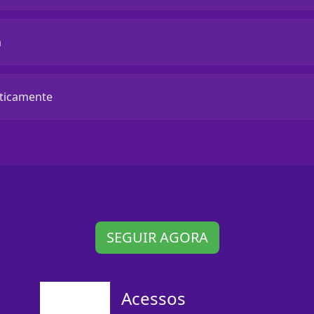
a
aticamente
SEGUIR AGORA
Acessos