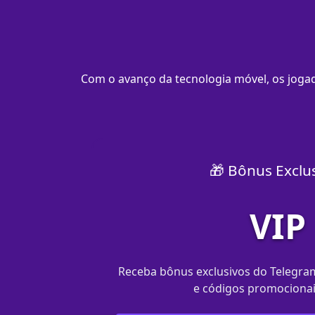
Com o avanço da tecnologia móvel, os jogad
🎁 Bônus Exclu
VIP
Receba bônus exclusivos do Telegra
e códigos promocionai