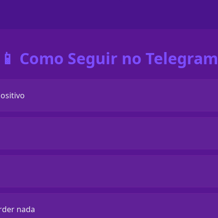
📱 Como Seguir no Telegram
ositivo
erder nada