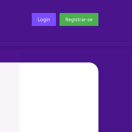
Login
Registrar-se