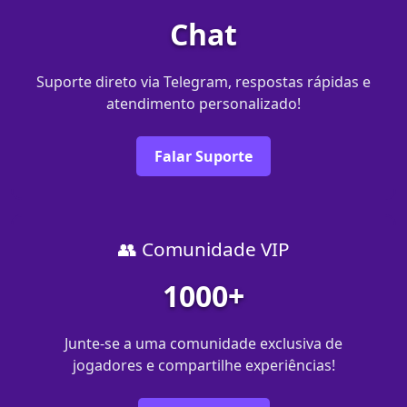
Chat
Suporte direto via Telegram, respostas rápidas e
atendimento personalizado!
Falar Suporte
👥 Comunidade VIP
1000+
Junte-se a uma comunidade exclusiva de
jogadores e compartilhe experiências!