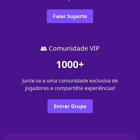
Falar Suporte
👥 Comunidade VIP
1000+
Junte-se a uma comunidade exclusiva de
jogadores e compartilhe experiências!
Entrar Grupo