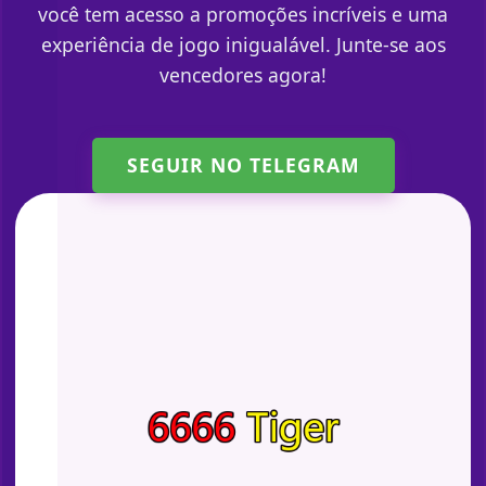
você tem acesso a promoções incríveis e uma
experiência de jogo inigualável. Junte-se aos
vencedores agora!
SEGUIR NO TELEGRAM