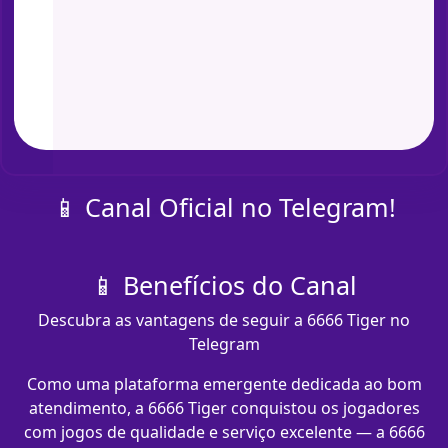
📱 Canal Oficial no Telegram!
📱 Benefícios do Canal
Descubra as vantagens de seguir a 6666 Tiger no
Telegram
Como uma plataforma emergente dedicada ao bom
atendimento, a 6666 Tiger conquistou os jogadores
com jogos de qualidade e serviço excelente — a 6666