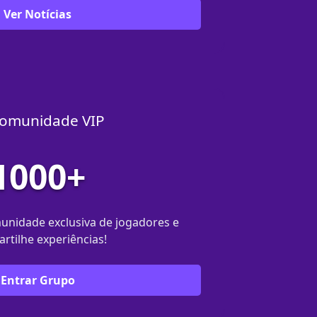
Ver Notícias
Comunidade VIP
1000+
unidade exclusiva de jogadores e
rtilhe experiências!
Entrar Grupo