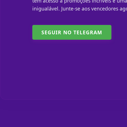
tem acesso a promoções incríveis e uma
inigualável. Junte-se aos vencedores ag
SEGUIR NO TELEGRAM