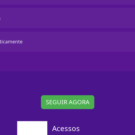
a
aticamente
SEGUIR AGORA
Acessos