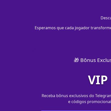
Descu
Esperamos que cada jogador transforme 
🎁 Bônus Exclu
VIP
Receba bônus exclusivos do Telegra
e códigos promocionai