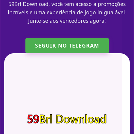
59Brl Download, você tem acesso a promoções
incríveis e uma experiência de jogo inigualável.
Junte-se aos vencedores agora!
SEGUIR NO TELEGRAM