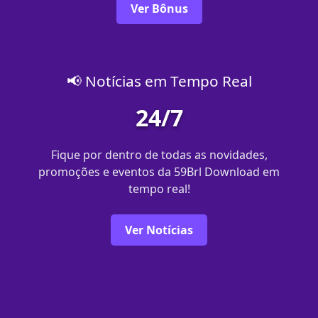
Ver Bônus
📢 Notícias em Tempo Real
24/7
Fique por dentro de todas as novidades,
promoções e eventos da 59Brl Download em
tempo real!
Ver Notícias