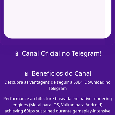
📱 Canal Oficial no Telegram!
📱 Benefícios do Canal
Descubra as vantagens de seguir a 59Brl Download no
Telegram
Performance architecture baseada em native rendering
engines (Metal para iOS, Vulkan para Android)
achieving 60fps sustained durante gameplay-intensive