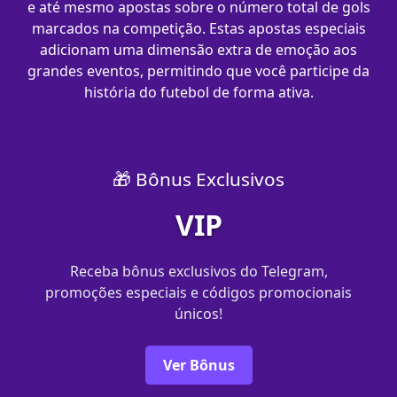
e até mesmo apostas sobre o número total de gols
marcados na competição. Estas apostas especiais
adicionam uma dimensão extra de emoção aos
grandes eventos, permitindo que você participe da
história do futebol de forma ativa.
🎁 Bônus Exclusivos
VIP
Receba bônus exclusivos do Telegram,
promoções especiais e códigos promocionais
únicos!
Ver Bônus