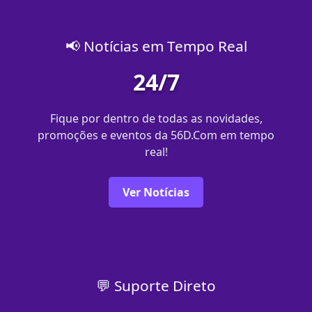
📢 Notícias em Tempo Real
24/7
Fique por dentro de todas as novidades,
promoções e eventos da 56D.Com em tempo
real!
Ver Notícias
💬 Suporte Direto