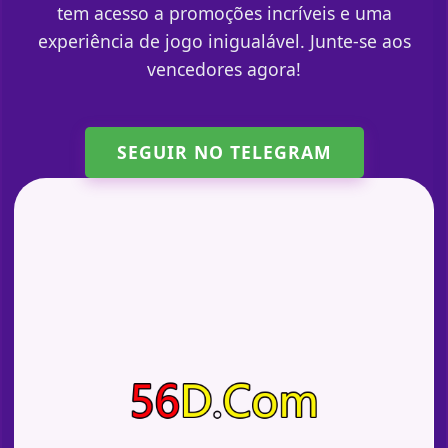
tem acesso a promoções incríveis e uma
experiência de jogo inigualável. Junte-se aos
vencedores agora!
SEGUIR NO TELEGRAM