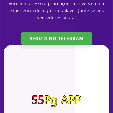
você tem acesso a promoções incríveis e uma
experiência de jogo inigualável. Junte-se aos
vencedores agora!
SEGUIR NO TELEGRAM