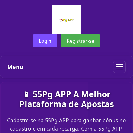
Login
Registrar-se
Menu
📱 55Pg APP A Melhor
Plataforma de Apostas
Cadastre-se na 55Pg APP para ganhar bônus no
cadastro e em cada recarga. Com a 55Pg APP,