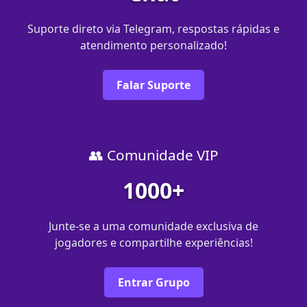
Suporte direto via Telegram, respostas rápidas e
atendimento personalizado!
Falar Suporte
👥 Comunidade VIP
1000+
Junte-se a uma comunidade exclusiva de
jogadores e compartilhe experiências!
Entrar Grupo