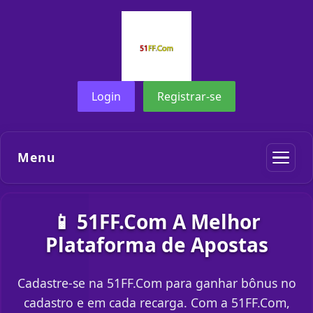
Login
Registrar-se
Menu
📱 51FF.Com A Melhor
Plataforma de Apostas
Cadastre-se na 51FF.Com para ganhar bônus no
cadastro e em cada recarga. Com a 51FF.Com,