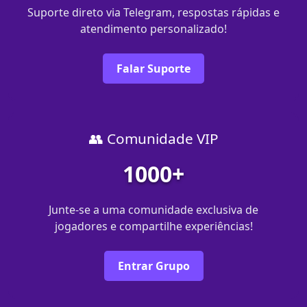
Suporte direto via Telegram, respostas rápidas e
atendimento personalizado!
Falar Suporte
👥 Comunidade VIP
1000+
Junte-se a uma comunidade exclusiva de
jogadores e compartilhe experiências!
Entrar Grupo