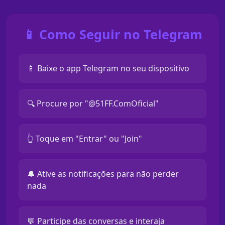
📱 Como Seguir no Telegram
📱 Baixe o app Telegram no seu dispositivo
🔍 Procure por "@51FF.ComOficial"
👆 Toque em "Entrar" ou "Join"
🔔 Ative as notificações para não perder
nada
💬 Participe das conversas e interaja