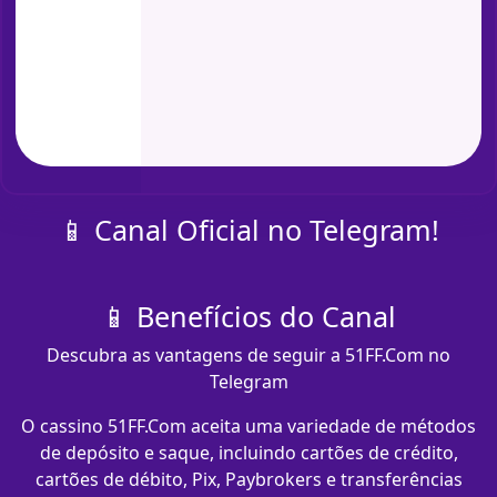
📱 Canal Oficial no Telegram!
📱 Benefícios do Canal
Descubra as vantagens de seguir a 51FF.Com no
Telegram
O cassino 51FF.Com aceita uma variedade de métodos
de depósito e saque, incluindo cartões de crédito,
cartões de débito, Pix, Paybrokers e transferências