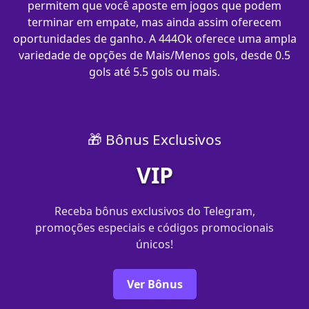
permitem que você aposte em jogos que podem
terminar em empate, mas ainda assim oferecem
oportunidades de ganho. A 444Ok oferece uma ampla
variedade de opções de Mais/Menos gols, desde 0.5
gols até 5.5 gols ou mais.
🎁 Bônus Exclusivos
VIP
Receba bônus exclusivos do Telegram,
promoções especiais e códigos promocionais
únicos!
Ver Bônus