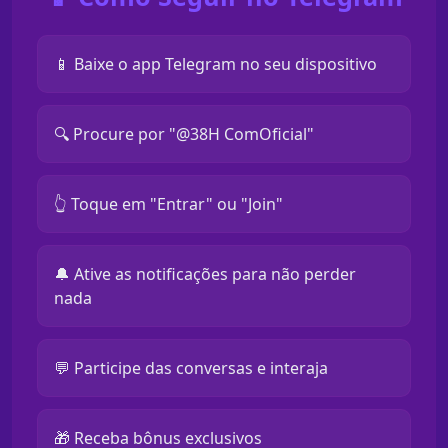
📱 Baixe o app Telegram no seu dispositivo
🔍 Procure por "@38H ComOficial"
👆 Toque em "Entrar" ou "Join"
🔔 Ative as notificações para não perder
nada
💬 Participe das conversas e interaja
🎁 Receba bônus exclusivos