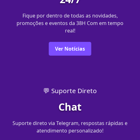
Fique por dentro de todas as novidades,
promoções e eventos da 38H Com em tempo
real!
Ver Notícias
💬 Suporte Direto
Chat
Suporte direto via Telegram, respostas rápidas e
atendimento personalizado!