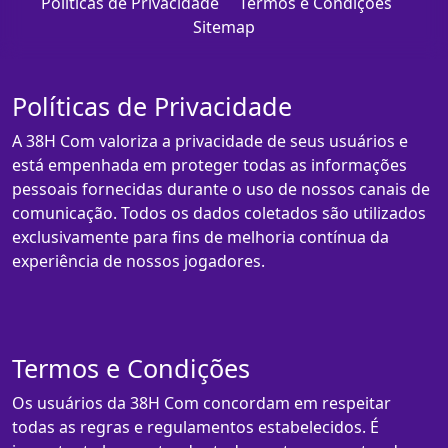
Políticas de Privacidade
Termos e Condições
Sitemap
Políticas de Privacidade
A 38H Com valoriza a privacidade de seus usuários e
está empenhada em proteger todas as informações
pessoais fornecidas durante o uso de nossos canais de
comunicação. Todos os dados coletados são utilizados
exclusivamente para fins de melhoria contínua da
experiência de nossos jogadores.
Termos e Condições
Os usuários da 38H Com concordam em respeitar
todas as regras e regulamentos estabelecidos. É