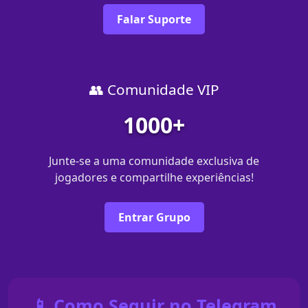
Falar Suporte
👥 Comunidade VIP
1000+
Junte-se a uma comunidade exclusiva de
jogadores e compartilhe experiências!
Entrar Grupo
📱 Como Seguir no Telegram