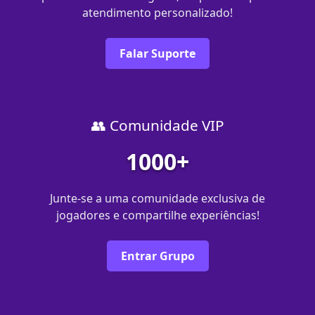
atendimento personalizado!
Falar Suporte
👥 Comunidade VIP
1000+
Junte-se a uma comunidade exclusiva de
jogadores e compartilhe experiências!
Entrar Grupo