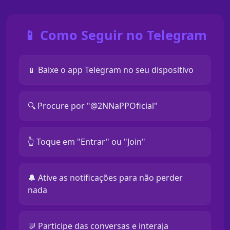
📱 Como Seguir no Telegram
📱 Baixe o app Telegram no seu dispositivo
🔍 Procure por "@2NNaPPOficial"
👆 Toque em "Entrar" ou "Join"
🔔 Ative as notificações para não perder
nada
💬 Participe das conversas e interaja