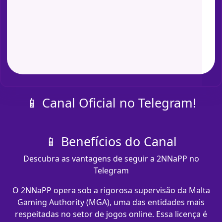
📱 Canal Oficial no Telegram!
📱 Benefícios do Canal
Descubra as vantagens de seguir a 2NNaPP no
Telegram
O 2NNaPP opera sob a rigorosa supervisão da Malta
Gaming Authority (MGA), uma das entidades mais
respeitadas no setor de jogos online. Essa licença é