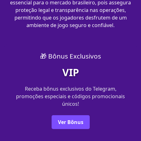
essencial para o mercado brasileiro, pois assegura
proteção legal e transparência nas operações,
permitindo que os jogadores desfrutem de um
ambiente de jogo seguro e confiável.
🎁 Bônus Exclusivos
VIP
Receba bônus exclusivos do Telegram,
promoções especiais e códigos promocionais
únicos!
Ver Bônus