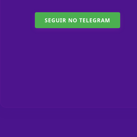
SEGUIR NO TELEGRAM