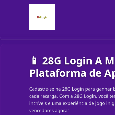
📱 28G Login A M
Plataforma de A
Cadastre-se na 28G Login para ganhar 
cada recarga. Com a 28G Login, você t
incríveis e uma experiência de jogo inig
vencedores agora!