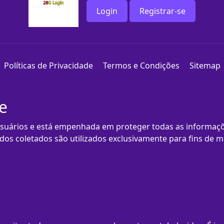
Login
Registrar-se
Políticas de Privacidade
Termos e Condições
Sitemap
de
 usuários e está empenhada em proteger todas as informaç
os coletados são utilizados exclusivamente para fins de m