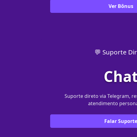
Ver Bônus
💬 Suporte Di
Cha
Suporte direto via Telegram, r
atendimento persona
Falar Suport