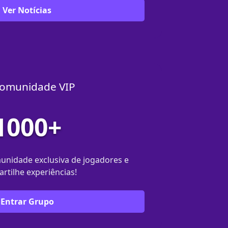
Ver Notícias
Comunidade VIP
1000+
unidade exclusiva de jogadores e
rtilhe experiências!
Entrar Grupo