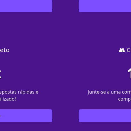
reto
👥 
t
espostas rápidas e
Junte-se a uma com
lizado!
compa
e