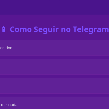
📱 Como Seguir no Telegram
ositivo
erder nada