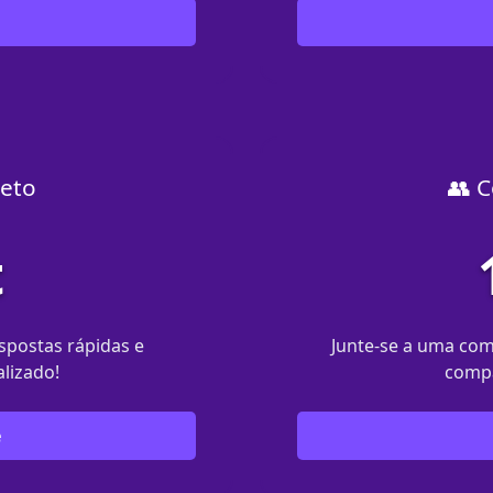
reto
👥 
t
espostas rápidas e
Junte-se a uma com
lizado!
compa
e