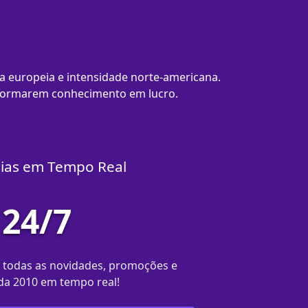
ca europeia e intensidade norte-americana.
sformarem conhecimento em lucro.
cias em Tempo Real
24/7
e todas as novidades, promoções e
da 2010 em tempo real!