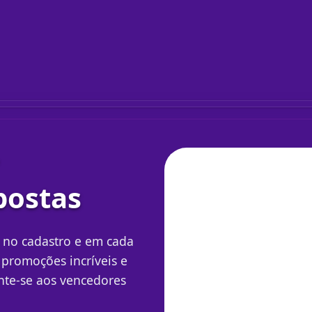
postas
 no cadastro e em cada
 promoções incríveis e
unte-se aos vencedores