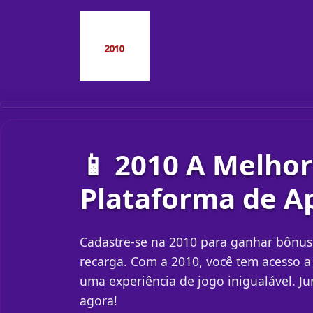
📱 2010 A Melhor
Plataforma de A
Cadastre-se na 2010 para ganhar bônus
recarga. Com a 2010, você tem acesso a
uma experiência de jogo inigualável. J
agora!