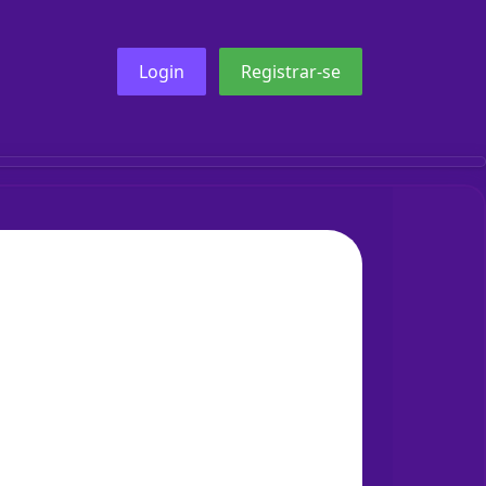
Login
Registrar-se