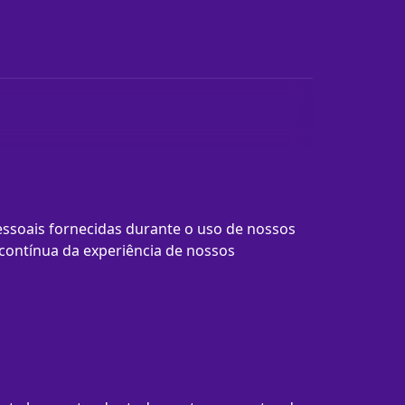
essoais fornecidas durante o uso de nossos
 contínua da experiência de nossos