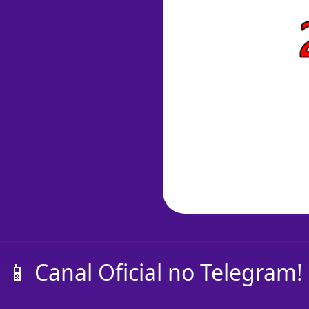
📱 Canal Oficial no Telegram!