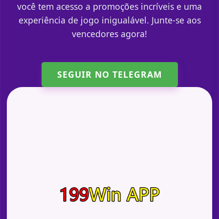
você tem acesso a promoções incríveis e uma
experiência de jogo inigualável. Junte-se aos
vencedores agora!
SEGUIR NO TELEGRAM