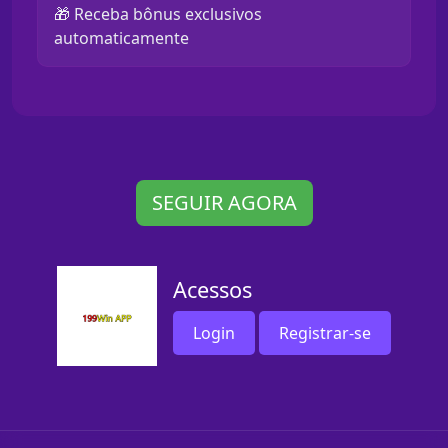
🎁 Receba bônus exclusivos
automaticamente
SEGUIR AGORA
Acessos
Login
Registrar-se