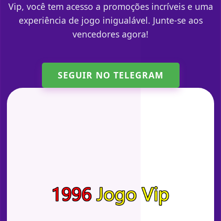
Vip, você tem acesso a promoções incríveis e uma
experiência de jogo inigualável. Junte-se aos
vencedores agora!
SEGUIR NO TELEGRAM