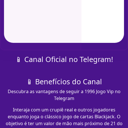
📱 Canal Oficial no Telegram!
📱 Benefícios do Canal
Descubra as vantagens de seguir a 1996 Jogo Vip no
Telegram
Interaja com um crupiê real e outros jogadores
enquanto joga o clássico jogo de cartas Blackjack. O
objetivo é ter um valor de mão mais próximo de 21 do