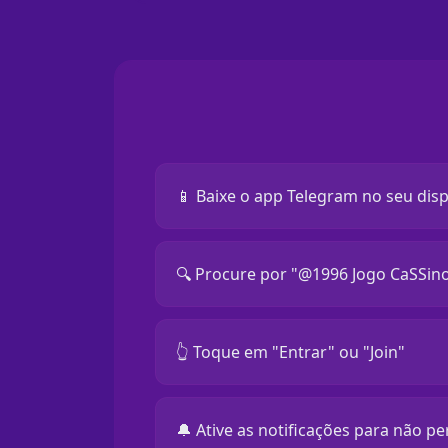
📱 Baixe o app Telegram no seu disp
🔍 Procure por "@1996 Jogo CaSSino
👆 Toque em "Entrar" ou "Join"
🔔 Ative as notificações para não p