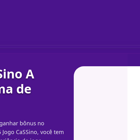
Sino A
ma de
 ganhar bônus no
6 Jogo CaSSino, você tem