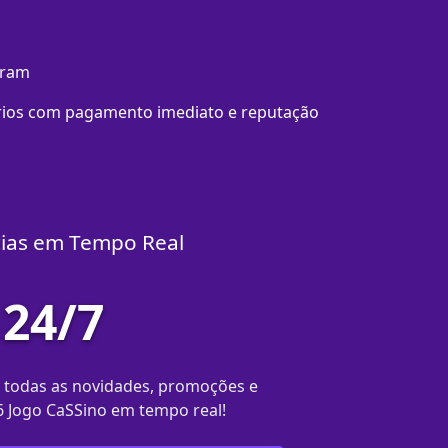
gram
ários com pagamento imediato e reputação
cias em Tempo Real
24/7
e todas as novidades, promoções e
6 Jogo CaSSino em tempo real!