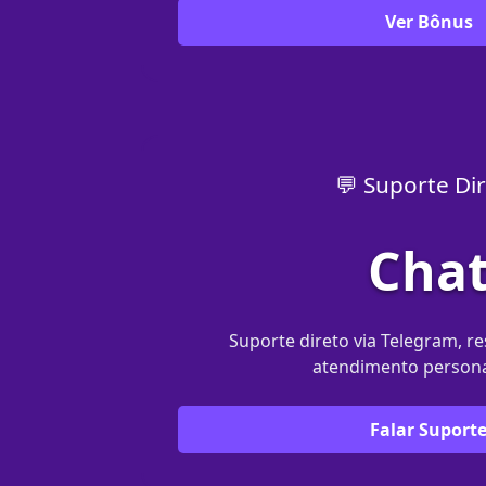
Ver Bônus
💬 Suporte Di
Cha
Suporte direto via Telegram, r
atendimento persona
Falar Suport