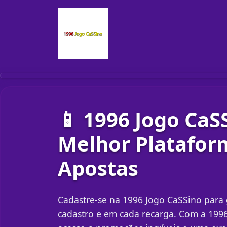
📱 1996 Jogo CaS
Melhor Platafor
Apostas
Cadastre-se na 1996 Jogo CaSSino para
cadastro e em cada recarga. Com a 199