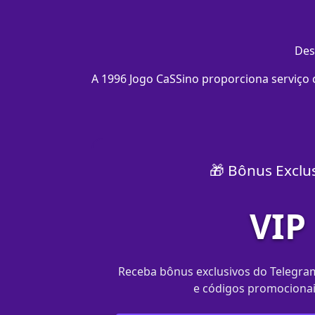
Des
A 1996 Jogo CaSSino proporciona serviço
🎁 Bônus Exclu
VIP
Receba bônus exclusivos do Telegra
e códigos promocionai