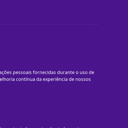
ações pessoais fornecidas durante o uso de
elhoria contínua da experiência de nossos