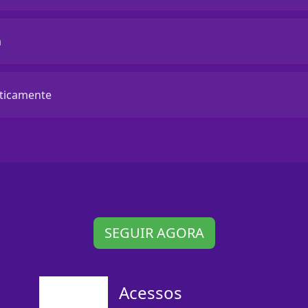
a
aticamente
SEGUIR AGORA
Acessos