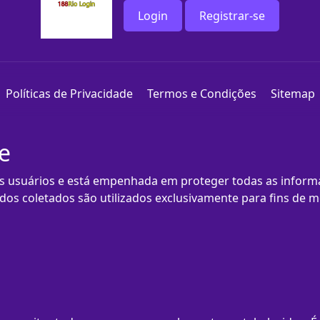
Login
Registrar-se
Políticas de Privacidade
Termos e Condições
Sitemap
de
eus usuários e está empenhada em proteger todas as inform
os coletados são utilizados exclusivamente para fins de m