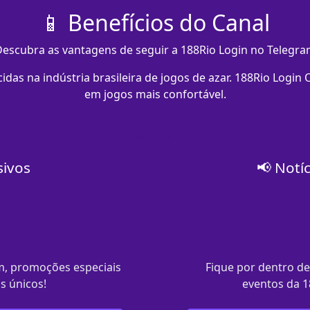
📱 Benefícios do Canal
escubra as vantagens de seguir a 188Rio Login no Telegr
as na indústria brasileira de jogos de azar. 188Rio Login
em jogos mais confortável.
sivos
📢 Notí
m, promoções especiais
Fique por dentro d
s únicos!
eventos da 1