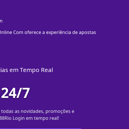
am
 Online Com oferece a experiência de apostas
cias em Tempo Real
24/7
e todas as novidades, promoções e
88Rio Login em tempo real!