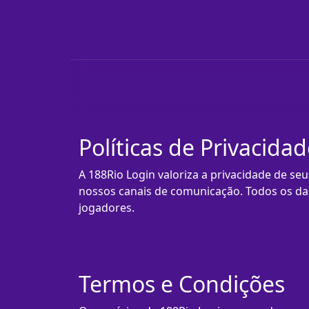
Políticas de Privacida
A 188Rio Login valoriza a privacidade de s
nossos canais de comunicação. Todos os dad
jogadores.
Termos e Condições