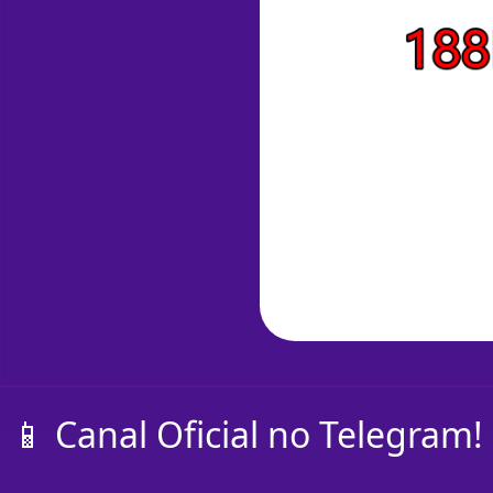
📱 Canal Oficial no Telegram!