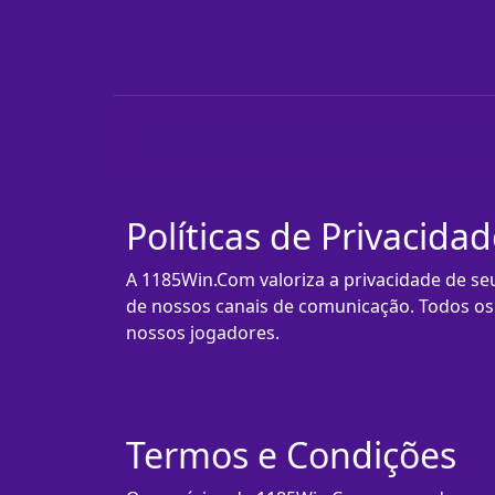
Políticas de Privacida
A 1185Win.Com valoriza a privacidade de s
de nossos canais de comunicação. Todos os 
nossos jogadores.
Termos e Condições