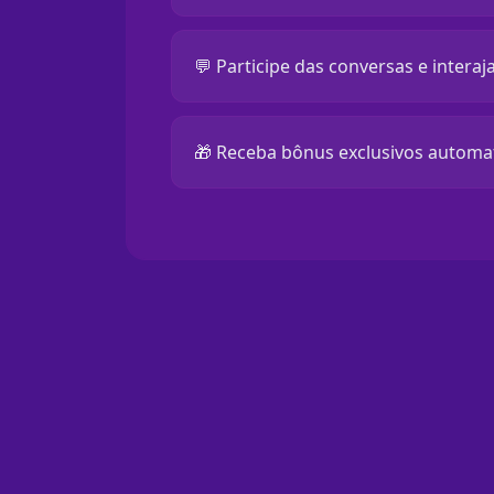
💬 Participe das conversas e interaj
🎁 Receba bônus exclusivos autom