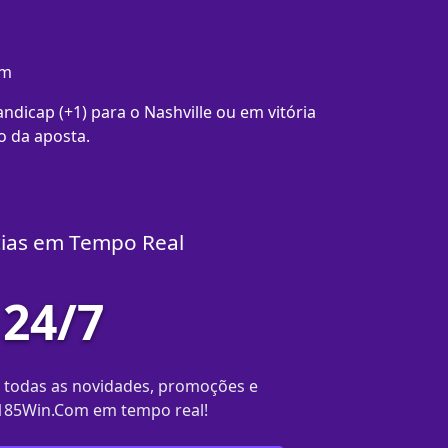
am
dicap (+1) para o Nashville ou em vitória
 da aposta.
cias em Tempo Real
24/7
e todas as novidades, promoções e
185Win.Com em tempo real!