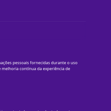
mações pessoais fornecidas durante o uso
e melhoria contínua da experiência de