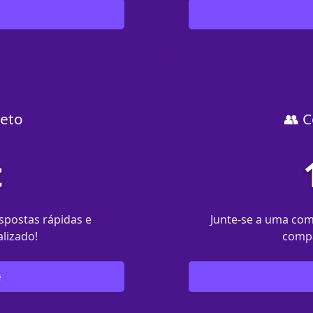
reto
👥 
t
espostas rápidas e
Junte-se a uma com
lizado!
compa
e